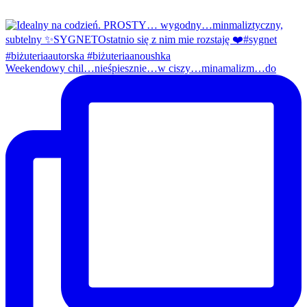
Weekendowy chil…nieśpiesznie…w ciszy…minamalizm…do