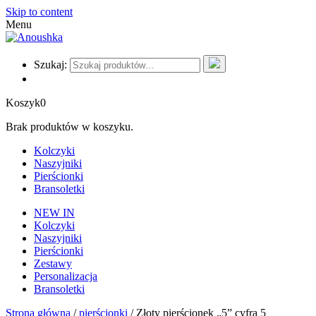
Skip to content
Menu
Szukaj:
Koszyk
0
Brak produktów w koszyku.
Kolczyki
Naszyjniki
Pierścionki
Bransoletki
NEW IN
Kolczyki
Naszyjniki
Pierścionki
Zestawy
Personalizacja
Bransoletki
Strona główna
/
pierścionki
/ Złoty pierścionek „5” cyfra 5