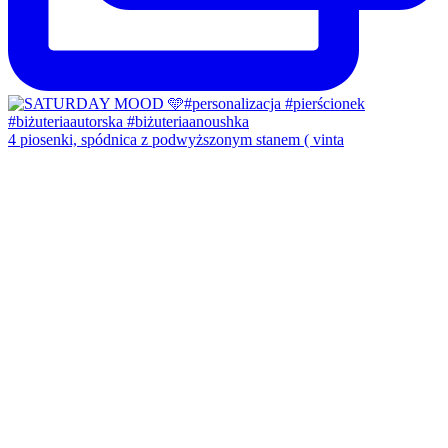
4 piosenki, spódnica z podwyższonym stanem ( vinta