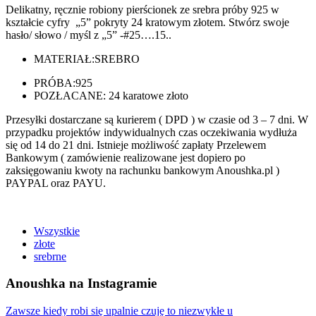
Delikatny, ręcznie robiony pierścionek ze srebra próby 925 w
kształcie cyfry „5” pokryty 24 kratowym złotem. Stwórz swoje
hasło/ słowo / myśl z „5” -#25….15..
MATERIAŁ:
SREBRO
PRÓBA:
925
POZŁACANE: 24 karatowe złoto
Przesyłki dostarczane są kurierem ( DPD ) w czasie od 3 – 7 dni. W
przypadku projektów indywidualnych czas oczekiwania wydłuża
się od 14 do 21 dni. Istnieje możliwość zapłaty Przelewem
Bankowym ( zamówienie realizowane jest dopiero po
zaksięgowaniu kwoty na rachunku bankowym Anoushka.pl )
PAYPAL oraz PAYU.
Wszystkie
złote
srebrne
Anoushka na Instagramie
Zawsze kiedy robi się upalnie czuję to niezwykłe u