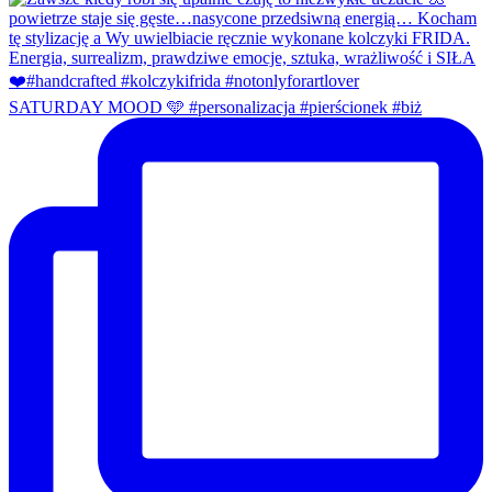
SATURDAY MOOD 🩵 #personalizacja #pierścionek #biż