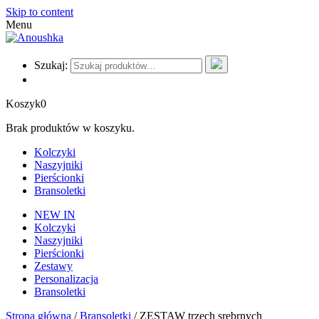
Skip to content
Menu
Szukaj:
Koszyk
0
Brak produktów w koszyku.
Kolczyki
Naszyjniki
Pierścionki
Bransoletki
NEW IN
Kolczyki
Naszyjniki
Pierścionki
Zestawy
Personalizacja
Bransoletki
Strona główna
/
Bransoletki
/ ZESTAW trzech srebrnych