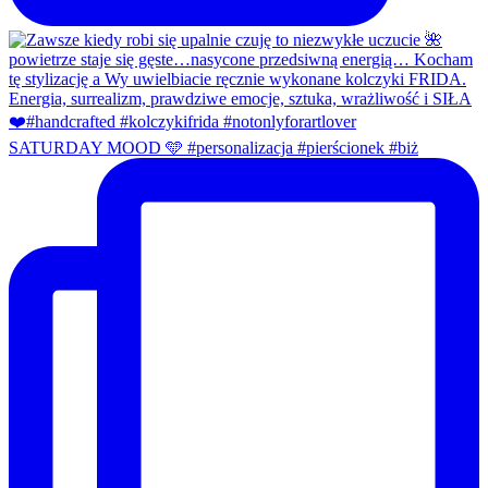
SATURDAY MOOD 🩵 #personalizacja #pierścionek #biż