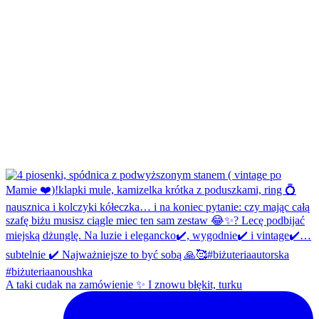
A taki cudak na zamówienie ✨ I znowu błękit, turku