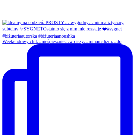
Weekendowy chil…nieśpiesznie…w ciszy…minamalizm…do