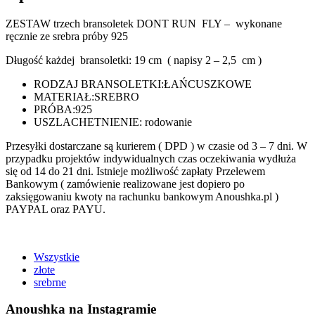
ZESTAW trzech bransoletek DONT RUN FLY – wykonane
ręcznie ze srebra próby 925
Długość każdej bransoletki: 19 cm ( napisy 2 – 2,5 cm )
RODZAJ BRANSOLETKI:
ŁAŃCUSZKOWE
MATERIAŁ:
SREBRO
PRÓBA:
925
USZLACHETNIENIE: rodowanie
Przesyłki dostarczane są kurierem ( DPD ) w czasie od 3 – 7 dni. W
przypadku projektów indywidualnych czas oczekiwania wydłuża
się od 14 do 21 dni. Istnieje możliwość zapłaty Przelewem
Bankowym ( zamówienie realizowane jest dopiero po
zaksięgowaniu kwoty na rachunku bankowym Anoushka.pl )
PAYPAL oraz PAYU.
Wszystkie
złote
srebrne
Anoushka na Instagramie