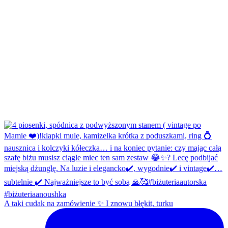
A taki cudak na zamówienie ✨ I znowu błękit, turku