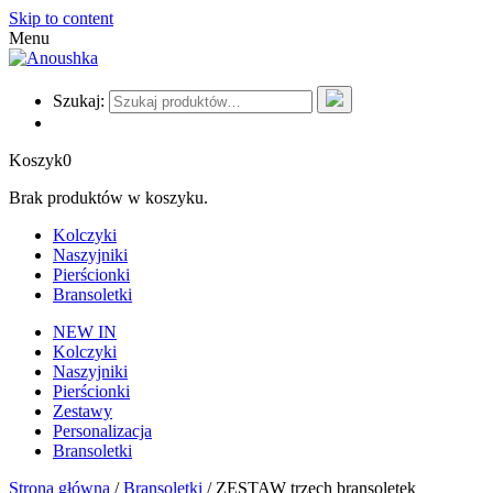
Skip to content
Menu
Szukaj:
Koszyk
0
Brak produktów w koszyku.
Kolczyki
Naszyjniki
Pierścionki
Bransoletki
NEW IN
Kolczyki
Naszyjniki
Pierścionki
Zestawy
Personalizacja
Bransoletki
Strona główna
/
Bransoletki
/ ZESTAW trzech bransoletek