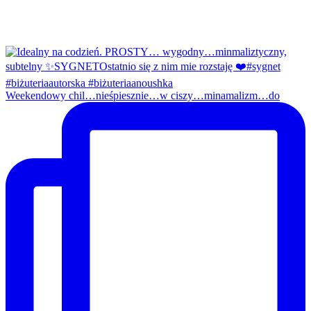
Weekendowy chil…nieśpiesznie…w ciszy…minamalizm…do