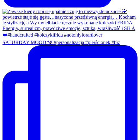
SATURDAY MOOD 🩵 #personalizacja #pierścionek #biż