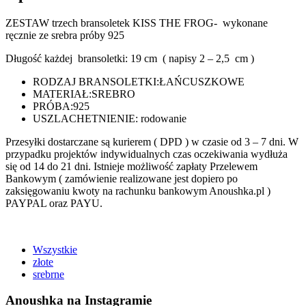
ZESTAW trzech bransoletek KISS THE FROG- wykonane
ręcznie ze srebra próby 925
Długość każdej bransoletki: 19 cm ( napisy 2 – 2,5 cm )
RODZAJ BRANSOLETKI:
ŁAŃCUSZKOWE
MATERIAŁ:
SREBRO
PRÓBA:
925
USZLACHETNIENIE: rodowanie
Przesyłki dostarczane są kurierem ( DPD ) w czasie od 3 – 7 dni. W
przypadku projektów indywidualnych czas oczekiwania wydłuża
się od 14 do 21 dni. Istnieje możliwość zapłaty Przelewem
Bankowym ( zamówienie realizowane jest dopiero po
zaksięgowaniu kwoty na rachunku bankowym Anoushka.pl )
PAYPAL oraz PAYU.
Wszystkie
złote
srebrne
Anoushka na Instagramie