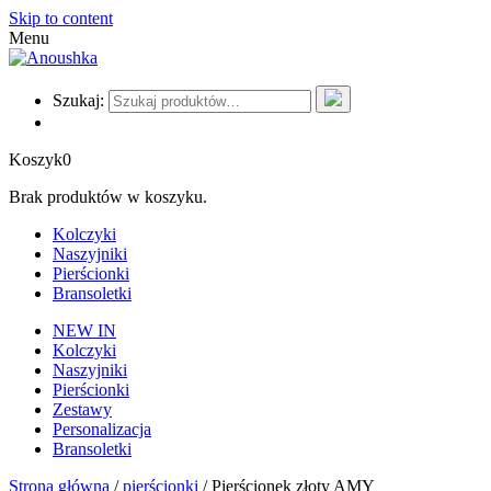
Skip to content
Menu
Szukaj:
Koszyk
0
Brak produktów w koszyku.
Kolczyki
Naszyjniki
Pierścionki
Bransoletki
NEW IN
Kolczyki
Naszyjniki
Pierścionki
Zestawy
Personalizacja
Bransoletki
Strona główna
/
pierścionki
/ Pierścionek złoty AMY