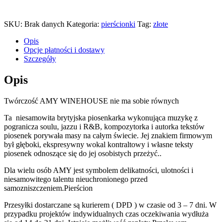
SKU:
Brak danych
Kategoria:
pierścionki
Tag:
złote
Opis
Opcje płatności i dostawy
Szczegóły
Opis
Twórczość AMY WINEHOUSE nie ma sobie równych
Ta niesamowita brytyjska piosenkarka wykonująca muzykę z
pogranicza soulu, jazzu i R&B, kompozytorka i autorka tekstów
piosenek porywała masy na całym świecie. Jej znakiem firmowym
był głęboki, ekspresywny wokal kontraltowy i własne teksty
piosenek odnoszące się do jej osobistych przeżyć..
Dla wielu osób AMY jest symbolem delikatności, ulotności i
niesamowitego talentu nieuchronionego przed
samozniszczeniem.Pierścion
Przesyłki dostarczane są kurierem ( DPD ) w czasie od 3 – 7 dni. W
przypadku projektów indywidualnych czas oczekiwania wydłuża