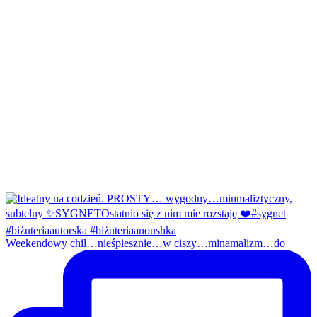
Weekendowy chil…nieśpiesznie…w ciszy…minamalizm…do