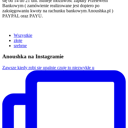
się od 14 do 21 dni. Istnieje możliwość zapłaty Przelewem
Bankowym ( zamówienie realizowane jest dopiero po
zaksięgowaniu kwoty na rachunku bankowym Anoushka.pl )
PAYPAL oraz PAYU.
Wszystkie
złote
srebrne
Anoushka na Instagramie
Zawsze kiedy robi się upalnie czuję to niezwykłe u