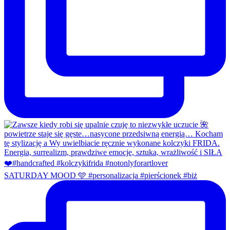
SATURDAY MOOD 🩵 #personalizacja #pierścionek #biż