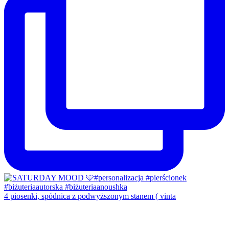
4 piosenki, spódnica z podwyższonym stanem ( vinta