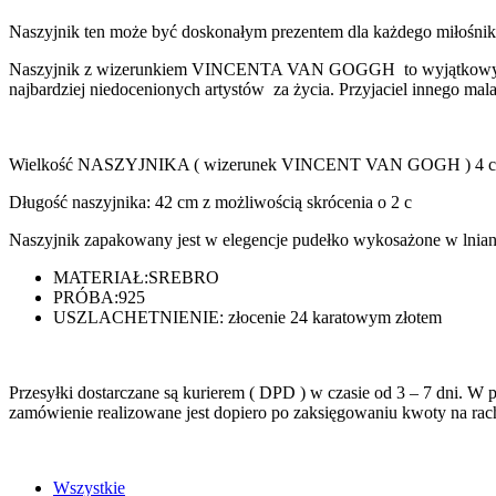
Naszyjnik ten może być doskonałym prezentem dla każdego miłośnika 
Naszyjnik z wizerunkiem VINCENTA VAN GOGGH to wyjątkowy naszy
najbardziej niedocenionych artystów za życia. Przyjaciel innego ma
Wielkość NASZYJNIKA ( wizerunek VINCENT VAN GOGH ) 4 
Długość naszyjnika: 42 cm z możliwością skrócenia o 2 c
Naszyjnik zapakowany jest w elegencje pudełko wykosażone w lnian
MATERIAŁ:
SREBRO
PRÓBA:
925
USZLACHETNIENIE: złocenie 24 karatowym złotem
Przesyłki dostarczane są kurierem ( DPD ) w czasie od 3 – 7 dni. 
zamówienie realizowane jest dopiero po zaksięgowaniu kwoty na
Wszystkie