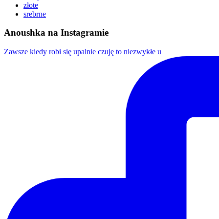
złote
srebrne
Anoushka na Instagramie
Zawsze kiedy robi się upalnie czuję to niezwykłe u