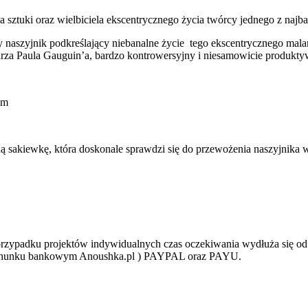
sztuki oraz wielbiciela ekscentrycznego życia twórcy jednego z najbar
jnik podkreślający niebanalne życie tego ekscentrycznego malarz
larza Paula Gauguin’a, bardzo kontrowersyjny i niesamowicie produkt
cm
ą sakiewkę, która doskonale sprawdzi się do przewożenia naszyjnika 
W przypadku projektów indywidualnych czas oczekiwania wydłuża się o
 rachunku bankowym Anoushka.pl ) PAYPAL oraz PAYU.