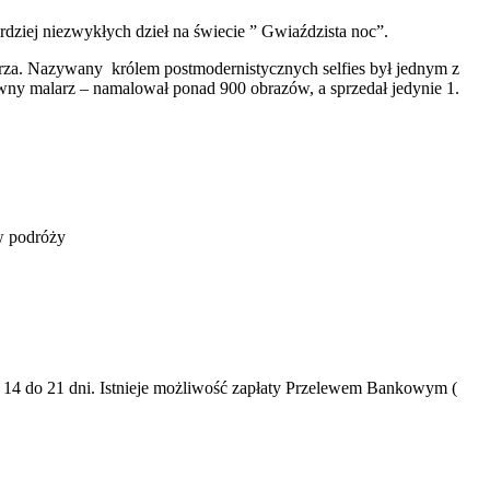
dziej niezwykłych dzieł na świecie ” Gwiaździsta noc”.
a. Nazywany królem postmodernistycznych selfies był jednym z
ywny malarz – namalował ponad 900 obrazów, a sprzedał jedynie 1.
w podróży
d 14 do 21 dni. Istnieje możliwość zapłaty Przelewem Bankowym (