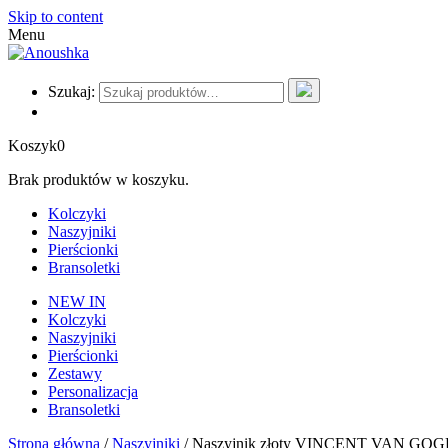
Skip to content
Menu
Szukaj:
Koszyk
0
Brak produktów w koszyku.
Kolczyki
Naszyjniki
Pierścionki
Bransoletki
NEW IN
Kolczyki
Naszyjniki
Pierścionki
Zestawy
Personalizacja
Bransoletki
Strona główna
/
Naszyjniki
/ Naszyjnik złoty VINCENT VAN GO