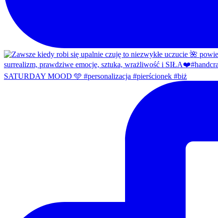
SATURDAY MOOD 🩵 #personalizacja #pierścionek #biż