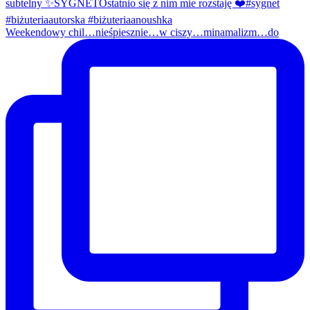
Weekendowy chil…nieśpiesznie…w ciszy…minamalizm…do