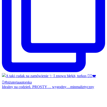
Idealny na codzień. PROSTY… wygodny…minmaliztyczny