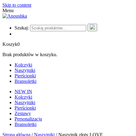
Skip to content
Menu
Szukaj:
Koszyk
0
Brak produktów w koszyku.
Kolczyki
Naszyjniki
Pierścionki
Bransoletki
NEW IN
Kolczyki
Naszyjniki
Pierścionki
Zestawy
Personalizacja
Bransoletki
Strona główna
/
Naszyjniki
/ Naszyjnik złoty LOVE