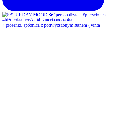
4 piosenki, spódnica z podwyższonym stanem ( vinta