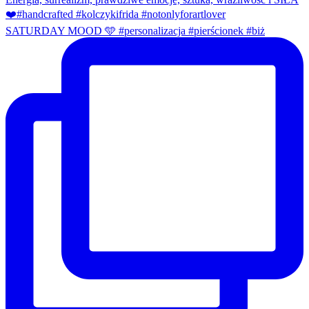
SATURDAY MOOD 🩵 #personalizacja #pierścionek #biż