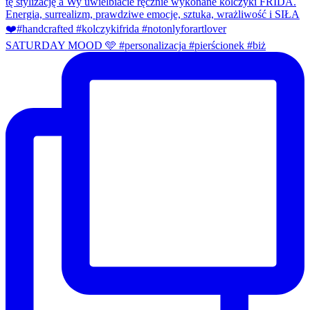
SATURDAY MOOD 🩵 #personalizacja #pierścionek #biż