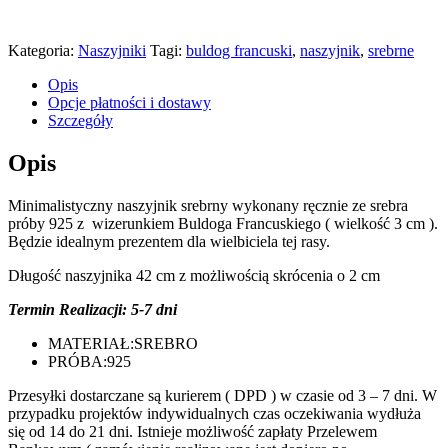
Kategoria:
Naszyjniki
Tagi:
buldog francuski
,
naszyjnik
,
srebrne
Opis
Opcje płatności i dostawy
Szczegóły
Opis
Minimalistyczny naszyjnik srebrny wykonany ręcznie ze srebra
próby 925 z wizerunkiem Buldoga Francuskiego ( wielkość 3 cm ).
Będzie idealnym prezentem dla wielbiciela tej rasy.
Długość naszyjnika 42 cm z możliwością skrócenia o 2 cm
Termin Realizacji: 5-7 dni
MATERIAŁ:
SREBRO
PRÓBA:
925
Przesyłki dostarczane są kurierem ( DPD ) w czasie od 3 – 7 dni. W
przypadku projektów indywidualnych czas oczekiwania wydłuża
się od 14 do 21 dni. Istnieje możliwość zapłaty Przelewem