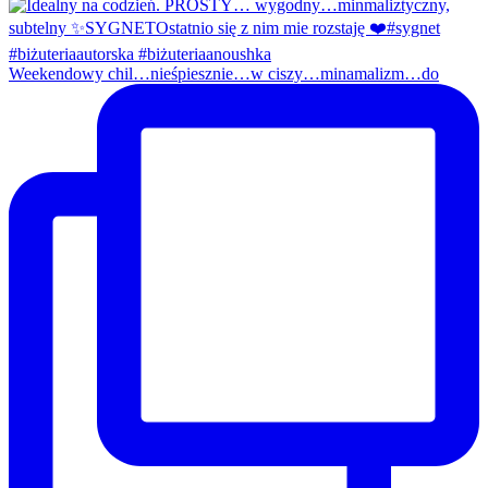
Weekendowy chil…nieśpiesznie…w ciszy…minamalizm…do