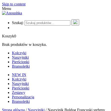
Skip to content
Menu
Szukaj:
Koszyk
0
Brak produktów w koszyku.
Kolczyki
Naszyjniki
Pierścionki
Bransoletki
NEW IN
Kolczyki
Naszyjniki
Pierścionki
Zestawy
Personalizacja
Bransoletki
Strona główna
/
Naszyjniki
/ Naszyjnik Buldog Francuski srebrny