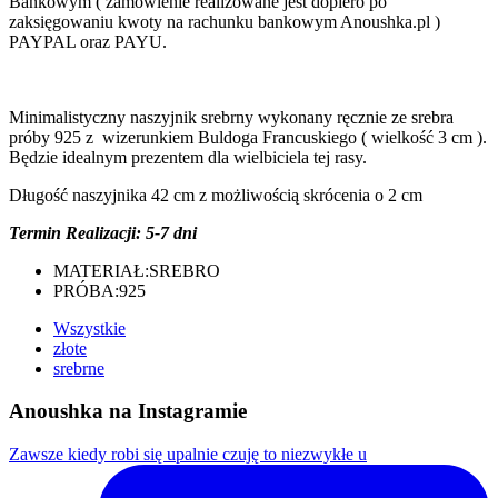
Bankowym ( zamówienie realizowane jest dopiero po
zaksięgowaniu kwoty na rachunku bankowym Anoushka.pl )
PAYPAL oraz PAYU.
Minimalistyczny naszyjnik srebrny wykonany ręcznie ze srebra
próby 925 z wizerunkiem Buldoga Francuskiego ( wielkość 3 cm ).
Będzie idealnym prezentem dla wielbiciela tej rasy.
Długość naszyjnika 42 cm z możliwością skrócenia o 2 cm
Termin Realizacji: 5-7 dni
MATERIAŁ:
SREBRO
PRÓBA:
925
Wszystkie
złote
srebrne
Anoushka na Instagramie
Zawsze kiedy robi się upalnie czuję to niezwykłe u