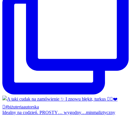
Idealny na codzień. PROSTY… wygodny…minmaliztyczny