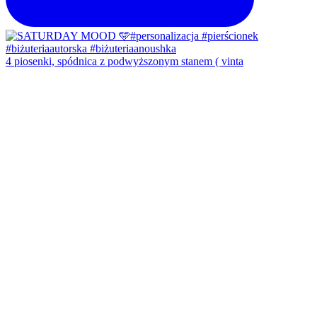
4 piosenki, spódnica z podwyższonym stanem ( vinta