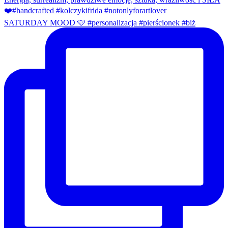
SATURDAY MOOD 🩵 #personalizacja #pierścionek #biż