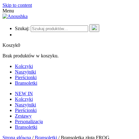
Skip to content
Menu
Szukaj:
Koszyk
0
Brak produktów w koszyku.
Kolczyki
Naszyjniki
Pierścionki
Bransoletki
NEW IN
Kolczyki
Naszyjniki
Pierścionki
Zestawy
Personalizacja
Bransoletki
Strona główna
/
Bransoletki
/ Bransoletka złota FROG