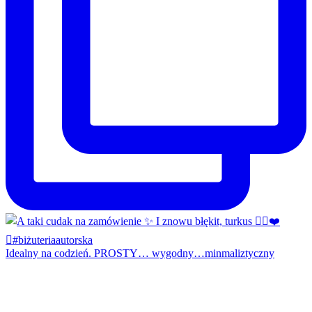
Idealny na codzień. PROSTY… wygodny…minmaliztyczny