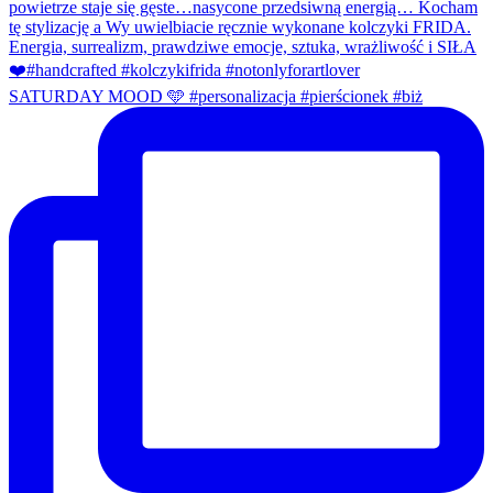
SATURDAY MOOD 🩵 #personalizacja #pierścionek #biż