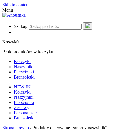
Skip to content
Menu
Szukaj:
Koszyk
0
Brak produktów w koszyku.
Kolczyki
Naszyjniki
Pierścionki
Bransoletki
NEW IN
Kolczyki
Naszyjniki
Pierścionki
Zestawy
Personalizacja
Bransoletki
Strona główna
/ Produkty otagowane „srebrny naszyjnik”