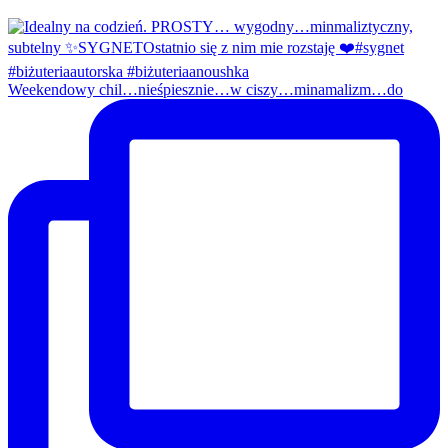
Weekendowy chil…nieśpiesznie…w ciszy…minamalizm…do