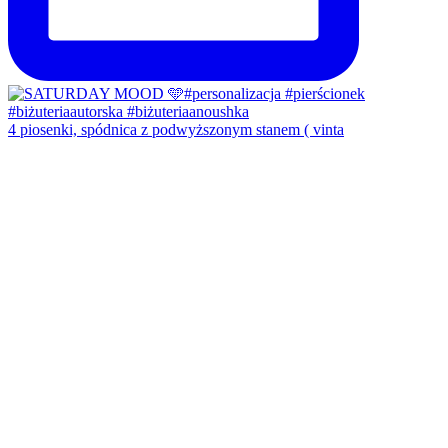
4 piosenki, spódnica z podwyższonym stanem ( vinta